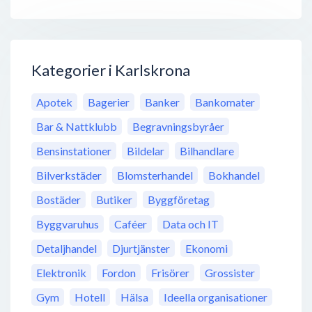
Kategorier i Karlskrona
Apotek
Bagerier
Banker
Bankomater
Bar & Nattklubb
Begravningsbyråer
Bensinstationer
Bildelar
Bilhandlare
Bilverkstäder
Blomsterhandel
Bokhandel
Bostäder
Butiker
Byggföretag
Byggvaruhus
Caféer
Data och IT
Detaljhandel
Djurtjänster
Ekonomi
Elektronik
Fordon
Frisörer
Grossister
Gym
Hotell
Hälsa
Ideella organisationer