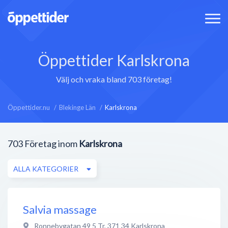
Öppettider Karlskrona
Välj och vraka bland 703 företag!
Öppettider.nu
Blekinge Län
Karlskrona
703
Företag inom
Karlskrona
ALLA KATEGORIER
Salvia massage
Ronnebygatan 49 5 Tr
,
371 34
Karlskrona