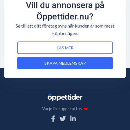
Vill du annonsera på
Öppettider.nu?
Se till att ditt företag syns när kunden är som mest
köpbenägen.
LÄS MER
SKAPA MEDLEMSKAP
Varje like uppskattas.
❤️