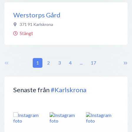
Werstorps Gård
371 91
Karlskrona
Stängt
1
2
3
4
...
17
Senaste från
#Karlskrona