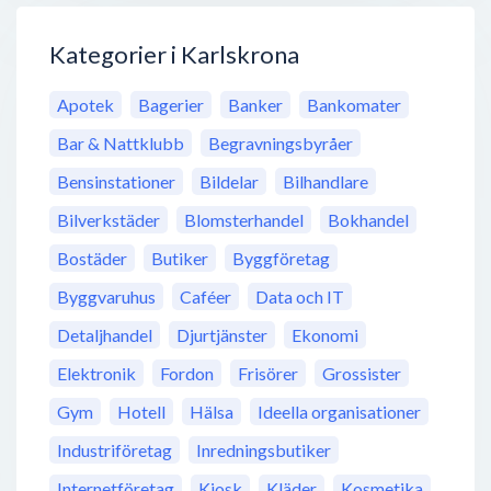
Kategorier i Karlskrona
Apotek
Bagerier
Banker
Bankomater
Bar & Nattklubb
Begravningsbyråer
Bensinstationer
Bildelar
Bilhandlare
Bilverkstäder
Blomsterhandel
Bokhandel
Bostäder
Butiker
Byggföretag
Byggvaruhus
Caféer
Data och IT
Detaljhandel
Djurtjänster
Ekonomi
Elektronik
Fordon
Frisörer
Grossister
Gym
Hotell
Hälsa
Ideella organisationer
Industriföretag
Inredningsbutiker
Internetföretag
Kiosk
Kläder
Kosmetika