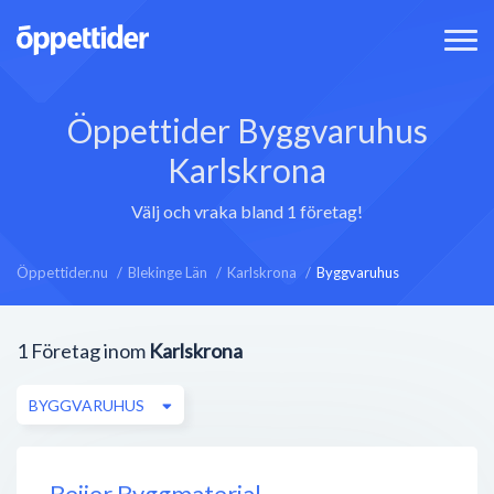
Öppettider Byggvaruhus
Karlskrona
Välj och vraka bland 1 företag!
Öppettider.nu
Blekinge Län
Karlskrona
Byggvaruhus
1
Företag inom
Karlskrona
BYGGVARUHUS
Beijer Byggmaterial