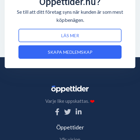
Öppettider.nu?
Se till att ditt företag syns när kunden är som mest
köpbenägen.
LÄS MER
SKAPA MEDLEMSKAP
Varje like uppskattas.
❤️
Öppettider
Vår vision