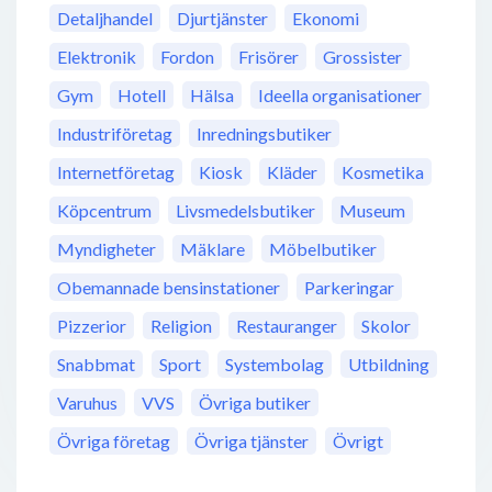
Detaljhandel
Djurtjänster
Ekonomi
Elektronik
Fordon
Frisörer
Grossister
Gym
Hotell
Hälsa
Ideella organisationer
Industriföretag
Inredningsbutiker
Internetföretag
Kiosk
Kläder
Kosmetika
Köpcentrum
Livsmedelsbutiker
Museum
Myndigheter
Mäklare
Möbelbutiker
Obemannade bensinstationer
Parkeringar
Pizzerior
Religion
Restauranger
Skolor
Snabbmat
Sport
Systembolag
Utbildning
Varuhus
VVS
Övriga butiker
Övriga företag
Övriga tjänster
Övrigt