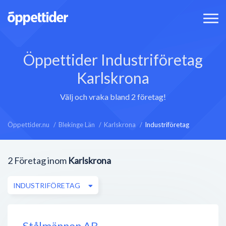
Öppettider Industriföretag
Karlskrona
Välj och vraka bland 2 företag!
Öppettider.nu
Blekinge Län
Karlskrona
Industriföretag
2
Företag inom
Karlskrona
INDUSTRIFÖRETAG
Stålmännen AB