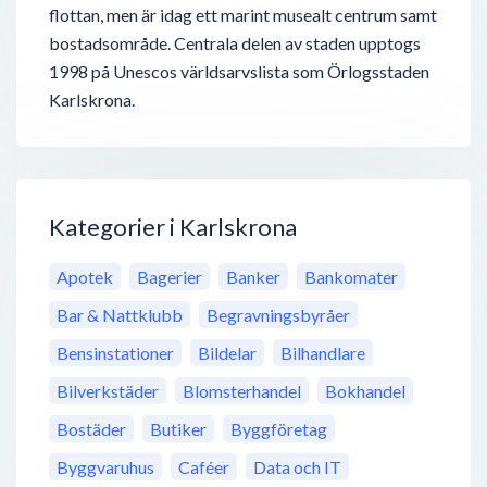
flottan, men är idag ett marint musealt centrum samt
bostadsområde. Centrala delen av staden upptogs
1998 på Unescos världsarvslista som Örlogsstaden
Karlskrona.
Kategorier i Karlskrona
Apotek
Bagerier
Banker
Bankomater
Bar & Nattklubb
Begravningsbyråer
Bensinstationer
Bildelar
Bilhandlare
Bilverkstäder
Blomsterhandel
Bokhandel
Bostäder
Butiker
Byggföretag
Byggvaruhus
Caféer
Data och IT