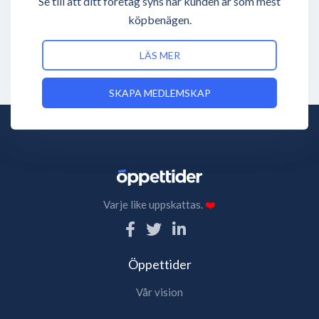
Se till att ditt företag syns när kunden är som mest
köpbenägen.
LÄS MER
SKAPA MEDLEMSKAP
Varje like uppskattas.
❤️
Öppettider
Vår vision