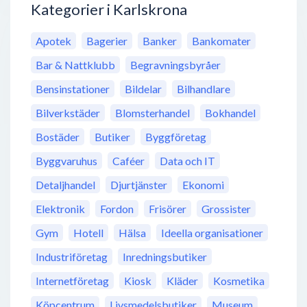
Kategorier i Karlskrona
Apotek
Bagerier
Banker
Bankomater
Bar & Nattklubb
Begravningsbyråer
Bensinstationer
Bildelar
Bilhandlare
Bilverkstäder
Blomsterhandel
Bokhandel
Bostäder
Butiker
Byggföretag
Byggvaruhus
Caféer
Data och IT
Detaljhandel
Djurtjänster
Ekonomi
Elektronik
Fordon
Frisörer
Grossister
Gym
Hotell
Hälsa
Ideella organisationer
Industriföretag
Inredningsbutiker
Internetföretag
Kiosk
Kläder
Kosmetika
Köpcentrum
Livsmedelsbutiker
Museum