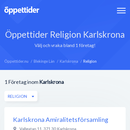
Öppettider Religion Karlskrona
Välj och vraka bland 1 företag!
Öppettider.nu
Blekinge Län
Karlskrona
Religion
1
Företag inom
Karlskrona
RELIGION
Karlskrona Amiralitetsförsamling
Vallgatan 11
,
371 30
Karlskrona