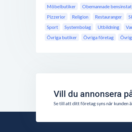
Möbelbutiker
Obemannade bensinstat
Pizzerior
Religion
Restauranger
S
Sport
Systembolag
Utbildning
Va
Övriga butiker
Övriga företag
Övrig
Vill du annonsera p
Se till att ditt företag syns när kunde