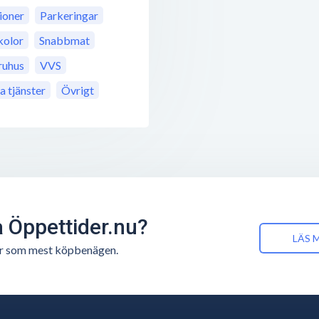
ioner
Parkeringar
kolor
Snabbmat
ruhus
VVS
a tjänster
Övrigt
å Öppettider.nu?
LÄS 
n är som mest köpbenägen.