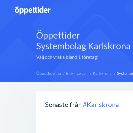
Öppettider
Systembolag Karlskrona
Välj och vraka bland 1 företag!
Öppettider.nu
Blekinge Län
Karlskrona
Systemb
Senaste från
#Karlskrona