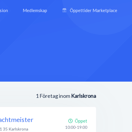
ision
Medlemskap
Öppettider Marketplace
1
Företag inom
Karlskrona
achtmeister
Öppet
10:00-19:00
1 35
Karlskrona