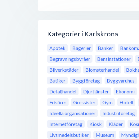
Kategorier i Karlskrona
Apotek
Bagerier
Banker
Bankoma
Begravningsbyråer
Bensinstationer
Bilverkstäder
Blomsterhandel
Bokha
Butiker
Byggföretag
Byggvaruhus
Detaljhandel
Djurtjänster
Ekonomi
Frisörer
Grossister
Gym
Hotell
Ideella organisationer
Industriföretag
Internetföretag
Kiosk
Kläder
Kos
Livsmedelsbutiker
Museum
Myndigh