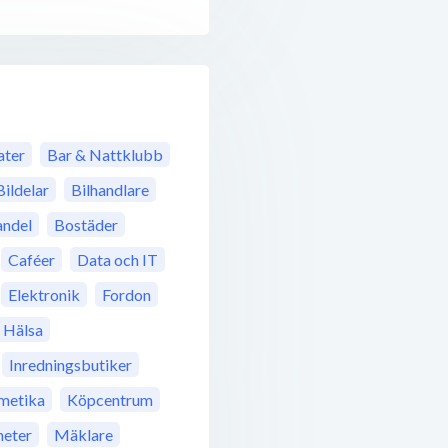
ter
Bar & Nattklubb
Bildelar
Bilhandlare
ndel
Bostäder
Caféer
Data och IT
Elektronik
Fordon
Hälsa
Inredningsbutiker
metika
Köpcentrum
eter
Mäklare