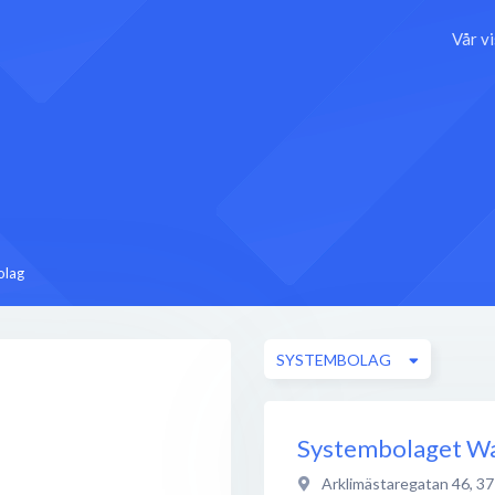
Vår v
olag
SYSTEMBOLAG
Systembolaget W
Arklimästaregatan 46
,
37