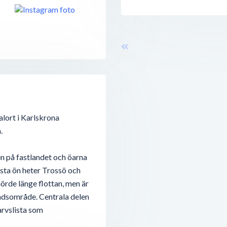
alort i Karlskrona
.
n på fastlandet och öarna
rsta ön heter Trossö och
örde länge flottan, men är
adsområde. Centrala delen
rvslista som