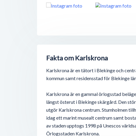
Fakta om Karlskrona
Karlskrona är en tätort i Blekinge och centr
kommun samt residensstad för Blekinge län
Karlskrona är en gammal örlogsstad beläge
längst österut i Blekinge skärgård. Den stö
utgör Karlskrona centrum. Stumholmen tillh
idag ett marint musealt centrum samt bost
av staden upptogs 1998 på Unescos världsa
Örlogsstaden Karlskrona.