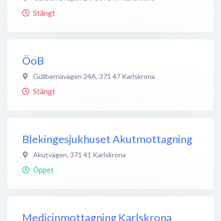
Stängt
ÖoB
Gullbernavägen 24A
,
371 47
Karlskrona
Stängt
Blekingesjukhuset Akutmottagning
Akutvägen
,
371 41
Karlskrona
Öppet
Medicinmottagning Karlskrona