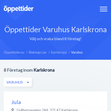
Öppettider Varuhus Karlskrona
Välj och vraka bland 8 företag!
Öppettider.nu
Blekinge Län
Karlskrona
Varuhus
8
Företag inom
Karlskrona
VARUHUS
Jula
Gullbernavägen 24A
,
371 47
Karlskrona