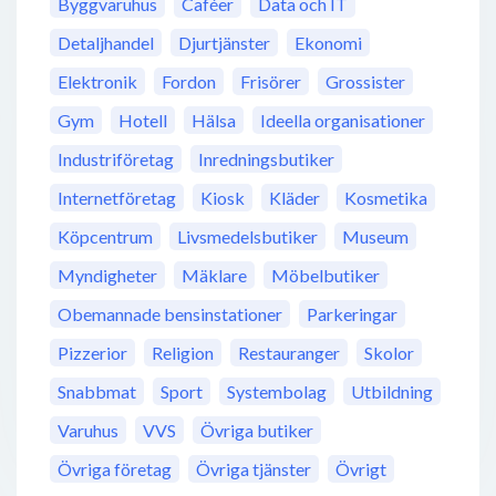
Byggvaruhus
Caféer
Data och IT
Detaljhandel
Djurtjänster
Ekonomi
Elektronik
Fordon
Frisörer
Grossister
Gym
Hotell
Hälsa
Ideella organisationer
Industriföretag
Inredningsbutiker
Internetföretag
Kiosk
Kläder
Kosmetika
Köpcentrum
Livsmedelsbutiker
Museum
Myndigheter
Mäklare
Möbelbutiker
Obemannade bensinstationer
Parkeringar
Pizzerior
Religion
Restauranger
Skolor
Snabbmat
Sport
Systembolag
Utbildning
Varuhus
VVS
Övriga butiker
Övriga företag
Övriga tjänster
Övrigt