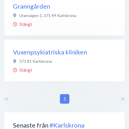
Granngården
Uranvägen 1
,
371 49
Karlskrona
Stängt
Vuxenpsykiatriska kliniken
371 81
Karlskrona
Stängt
1
Senaste från
#Karlskrona