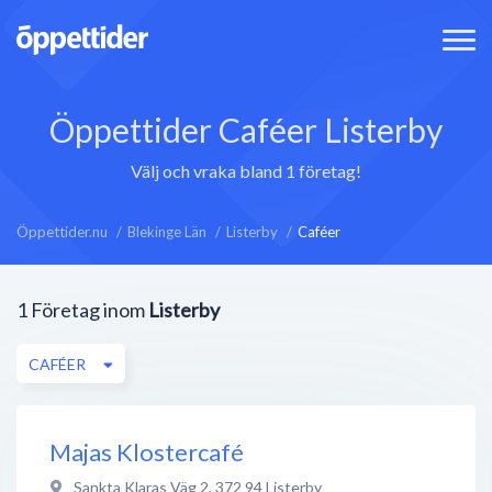
Öppettider Caféer Listerby
Välj och vraka bland 1 företag!
Öppettider.nu
Blekinge Län
Listerby
Caféer
1
Företag inom
Listerby
CAFÉER
Majas Klostercafé
Sankta Klaras Väg 2
,
372 94
Listerby