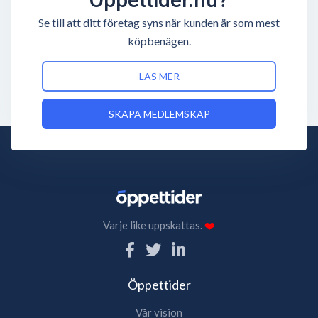
Se till att ditt företag syns när kunden är som mest
köpbenägen.
LÄS MER
SKAPA MEDLEMSKAP
Varje like uppskattas.
❤️
Öppettider
Vår vision