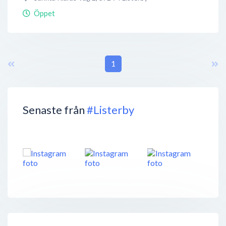
Öppet
1
Senaste från
#Listerby