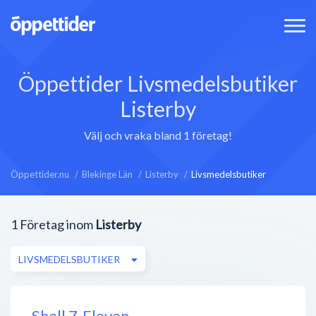
Öppettider Livsmedelsbutiker
Listerby
Välj och vraka bland 1 företag!
Öppettider.nu
Blekinge Län
Listerby
Livsmedelsbutiker
1
Företag inom
Listerby
LIVSMEDELSBUTIKER
Shell 7-Eleven