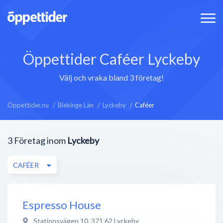
Öppettider Caféer Lyckeby
Välj och vraka bland 3 företag!
Öppettider.nu
Blekinge Län
Lyckeby
Caféer
3
Företag inom
Lyckeby
CAFÉER
Espresso House
Stationsvägen 10
,
371 62
Lyckeby