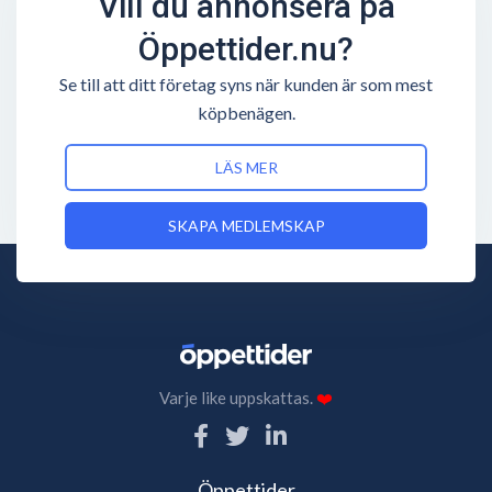
Vill du annonsera på
Öppettider.nu?
Se till att ditt företag syns när kunden är som mest
köpbenägen.
LÄS MER
SKAPA MEDLEMSKAP
Varje like uppskattas.
❤️
Öppettider