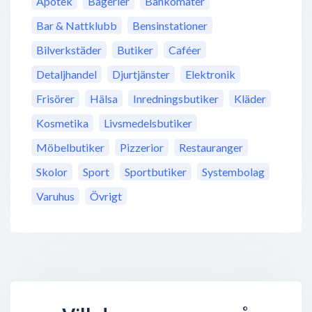
Apotek
Bagerier
Bankomater
Bar & Nattklubb
Bensinstationer
Bilverkstäder
Butiker
Caféer
Detaljhandel
Djurtjänster
Elektronik
Frisörer
Hälsa
Inredningsbutiker
Kläder
Kosmetika
Livsmedelsbutiker
Möbelbutiker
Pizzerior
Restauranger
Skolor
Sport
Sportbutiker
Systembolag
Varuhus
Övrigt