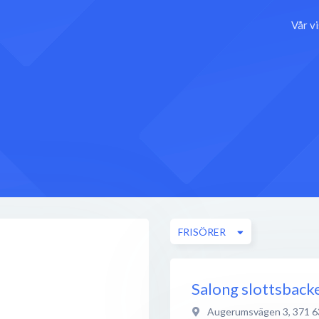
Vår v
FRISÖRER
Salong slottsback
Augerumsvägen 3
,
371 6