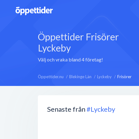
Öppettider Frisörer
Lyckeby
Välj och vraka bland 4 företag!
Öppettider.nu
Blekinge Län
Lyckeby
Frisörer
Senaste från
#Lyckeby