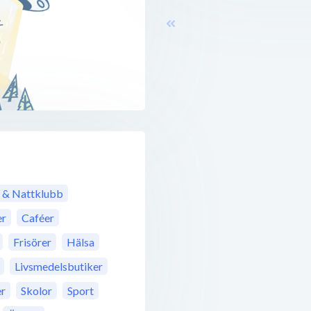
 & Nattklubb
er
Caféer
Frisörer
Hälsa
Livsmedelsbutiker
er
Skolor
Sport