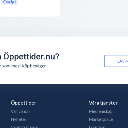
Övrigt
å Öppettider.nu?
LÄS 
n är som mest köpbenägen.
Öppettider
Våra tjänster
Vår vision
Medlemskap
Nyheter
Marketplace
Vanliga frågor
Logga in