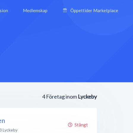
ision
Medlemskap
Öppettider Marketplace
4
Företag inom
Lyckeby
en
Stängt
3
Lyckeby