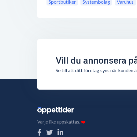
Sportbutiker
Systembolag
Varuhus
Vill du annonsera p
Se till att ditt företag syns när kunde
Varje like uppskattas.
❤️