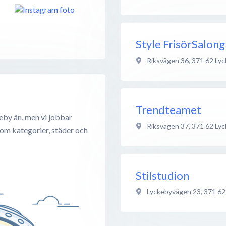
Style FrisörSalong
Riksvägen 36
,
371 62
Lyc
Trendteamet
eby än, men vi jobbar
Riksvägen 37
,
371 62
Lyc
 om kategorier, städer och
Stilstudion
Lyckebyvägen 23
,
371 62