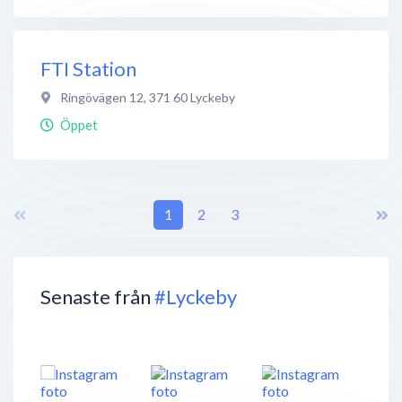
FTI Station
Ringövägen 12
,
371 60
Lyckeby
Öppet
1
2
3
Senaste från
#Lyckeby