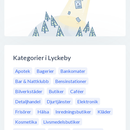
Kategorier i Lyckeby
Apotek
Bagerier
Bankomater
Bar & Nattklubb
Bensinstationer
Bilverkstäder
Butiker
Caféer
Detaljhandel
Djurtjänster
Elektronik
Frisörer
Hälsa
Inredningsbutiker
Kläder
Kosmetika
Livsmedelsbutiker