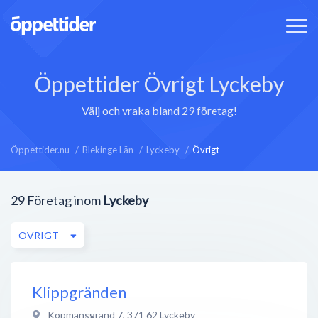
Öppettider Övrigt Lyckeby
Välj och vraka bland 29 företag!
Öppettider.nu
Blekinge Län
Lyckeby
Övrigt
29
Företag inom
Lyckeby
ÖVRIGT
Klippgränden
Köpmansgränd 7
,
371 62
Lyckeby