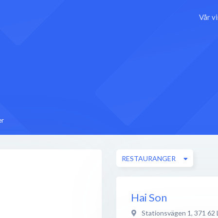
Vår v
er
RESTAURANGER
Hai Son
Stationsvägen 1
,
371 62