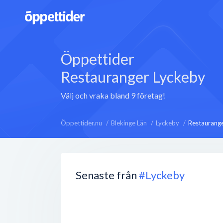
Öppettider
Restauranger Lyckeby
Välj och vraka bland 9 företag!
Öppettider.nu
Blekinge Län
Lyckeby
Restaurang
Senaste från
#Lyckeby