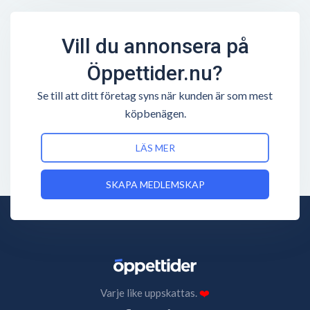
Vill du annonsera på
Öppettider.nu?
Se till att ditt företag syns när kunden är som mest
köpbenägen.
LÄS MER
SKAPA MEDLEMSKAP
Varje like uppskattas.
❤️