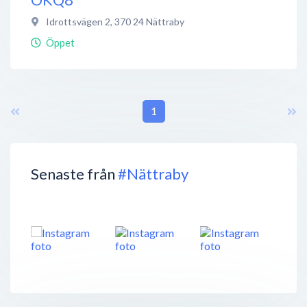
Idrottsvägen 2
,
370 24
Nättraby
Öppet
1
Senaste från
#Nättraby