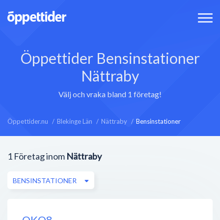
Öppettider Bensinstationer
Nättraby
Välj och vraka bland 1 företag!
Öppettider.nu
Blekinge Län
Nättraby
Bensinstationer
1
Företag inom
Nättraby
BENSINSTATIONER
OKQ8