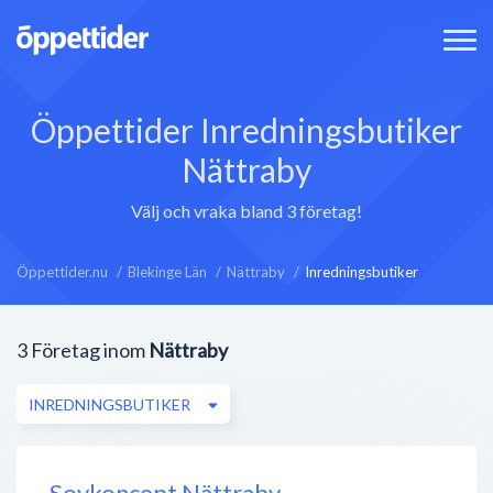
Öppettider Inredningsbutiker
Nättraby
Välj och vraka bland 3 företag!
Öppettider.nu
Blekinge Län
Nättraby
Inredningsbutiker
3
Företag inom
Nättraby
INREDNINGSBUTIKER
Sovkoncept Nättraby