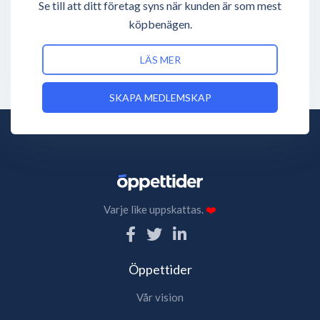
Se till att ditt företag syns när kunden är som mest
köpbenägen.
LÄS MER
SKAPA MEDLEMSKAP
Varje like uppskattas.
❤️
Öppettider
Vår vision