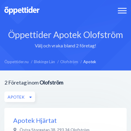
Öppettider Apotek Olofström
Välj och vraka bland 2 företag!
Öppettider.nu
Blekinge Län
Olofström
Apotek
2
Företag inom
Olofström
APOTEK
Apotek Hjärtat
Östra Storgatan 38
,
293 34
Olofström