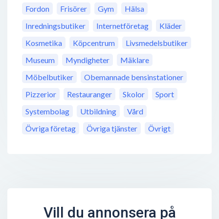
Fordon
Frisörer
Gym
Hälsa
Inredningsbutiker
Internetföretag
Kläder
Kosmetika
Köpcentrum
Livsmedelsbutiker
Museum
Myndigheter
Mäklare
Möbelbutiker
Obemannade bensinstationer
Pizzerior
Restauranger
Skolor
Sport
Systembolag
Utbildning
Vård
Övriga företag
Övriga tjänster
Övrigt
Vill du annonsera på