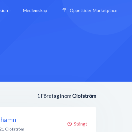
ision
Medlemskap
Öppettider Marketplace
1
Företag inom
Olofström
lshamn
Stängt
21
Olofström