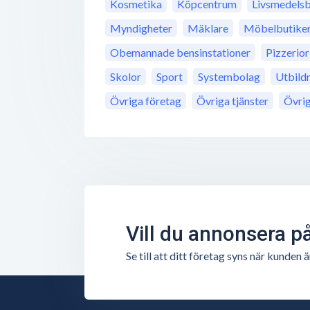
Kosmetika
Köpcentrum
Livsmedelsb
Myndigheter
Mäklare
Möbelbutike
Obemannade bensinstationer
Pizzerior
Skolor
Sport
Systembolag
Utbild
Övriga företag
Övriga tjänster
Övri
Vill du annonsera p
Se till att ditt företag syns när kunde