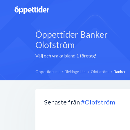
Öppettider Banker
Olofström
Välj och vraka bland 1 företag!
Öppettider.nu
Blekinge Län
Olofström
Banker
Senaste från
#Olofström