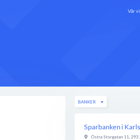
Vår v
BANKER
Sparbanken i Kar
Östra Storgatan 11
,
293 