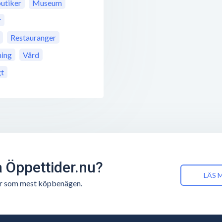
utiker
Museum
r
Restauranger
ning
Vård
gt
å Öppettider.nu?
LÄS 
n är som mest köpbenägen.