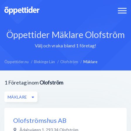
Öppettider Mäklare Olofström
Välj och vraka bland 1 företag!
Öppettider.nu
Blekinge Län
Olofström
Mäklare
1
Företag inom
Olofström
MÄKLARE
Olofströmshus AB
Ådalsvägen 1
,
293 34
Olofström