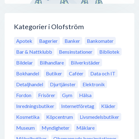
Kategorier i Olofström
Apotek
Bagerier
Banker
Bankomater
Bar & Nattklubb
Bensinstationer
Bibliotek
Bildelar
Bilhandlare
Bilverkstäder
Bokhandel
Butiker
Caféer
Data och IT
Detaljhandel
Djurtjänster
Elektronik
Fordon
Frisörer
Gym
Hälsa
Inredningsbutiker
Internetföretag
Kläder
Kosmetika
Köpcentrum
Livsmedelsbutiker
Museum
Myndigheter
Mäklare
Möbelbutiker
Obemannade bensinstationer