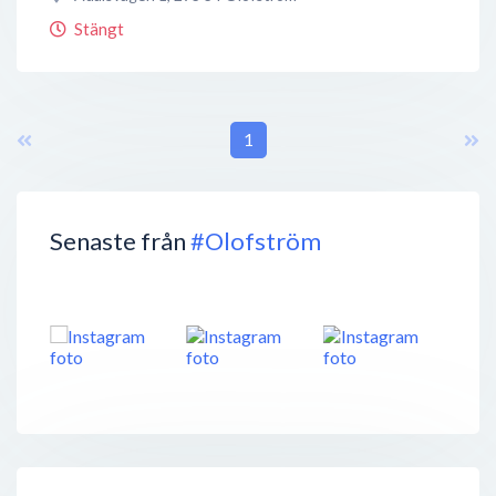
Stängt
1
Senaste från
#Olofström