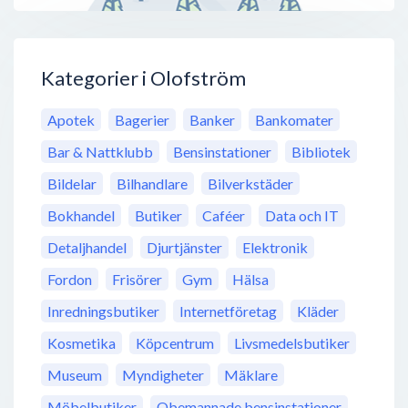
Kategorier i Olofström
Apotek
Bagerier
Banker
Bankomater
Bar & Nattklubb
Bensinstationer
Bibliotek
Bildelar
Bilhandlare
Bilverkstäder
Bokhandel
Butiker
Caféer
Data och IT
Detaljhandel
Djurtjänster
Elektronik
Fordon
Frisörer
Gym
Hälsa
Inredningsbutiker
Internetföretag
Kläder
Kosmetika
Köpcentrum
Livsmedelsbutiker
Museum
Myndigheter
Mäklare
Möbelbutiker
Obemannade bensinstationer