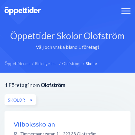
Öppettider Skolor Olofström
Välj och vraka bland 1 företag!
Öppettider.nu
Blekinge Län
Olofström
Skolor
1
Företag inom
Olofström
SKOLOR
Vilboksskolan
Timmermansgatan 11
,
293 38
Olofström