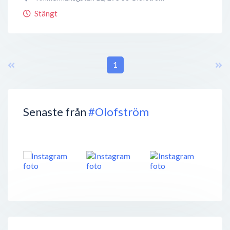
Stängt
1
Senaste från
#Olofström