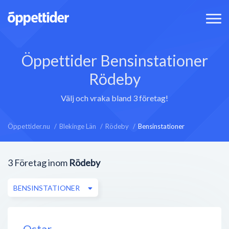
Öppettider Bensinstationer
Rödeby
Välj och vraka bland 3 företag!
Öppettider.nu
Blekinge Län
Rödeby
Bensinstationer
3
Företag inom
Rödeby
BENSINSTATIONER
Qstar