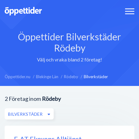
Öppettider Bilverkstäder
Rödeby
Välj och vraka bland 2 företag!
Öppettider.nu
Blekinge Län
Rödeby
Bilverkstäder
2
Företag inom
Rödeby
BILVERKSTÄDER
E-AT Ekoxens Alltjänst