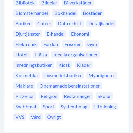
Bibliotek
Bildelar
Bilverkstäder
Blomsterhandel
Bokhandel
Bostäder
Butiker
Caféer
Data och IT
Detaljhandel
Djurtjänster
E-handel
Ekonomi
Elektronik
Fordon
Frisörer
Gym
Hotell
Hälsa
Ideella organisationer
Inredningsbutiker
Kiosk
Kläder
Kosmetika
Livsmedelsbutiker
Myndigheter
Mäklare
Obemannade bensinstationer
Pizzerior
Religion
Restauranger
Skolor
Snabbmat
Sport
Systembolag
Utbildning
VVS
Vård
Övrigt