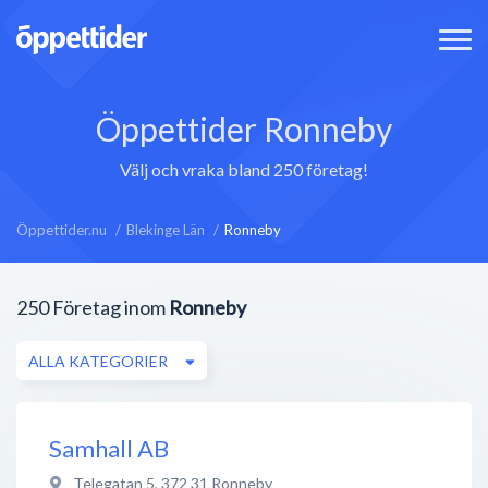
Öppettider Ronneby
Välj och vraka bland 250 företag!
Öppettider.nu
Blekinge Län
Ronneby
250
Företag inom
Ronneby
ALLA KATEGORIER
Samhall AB
Telegatan 5
,
372 31
Ronneby