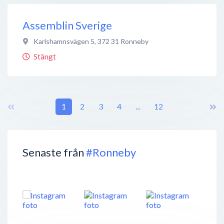
Assemblin Sverige
Karlshamnsvägen 5
,
372 31
Ronneby
Stängt
1
2
3
4
...
12
Senaste från
#Ronneby