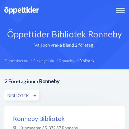
Öppettider Bibliotek Ronneby
Välj och vraka bland 2 företag!
Öppettider.nu
Blekinge Län
Ronneby
Bibliotek
2
Företag inom
Ronneby
BIBLIOTEK
Ronneby Bibliotek
Kungsgatan 35
,
372 37
Ronneby