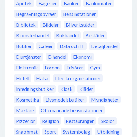
Apotek
Bagerier
Banker
Bankomater
Begravningsbyråer
Bensinstationer
Bibliotek
Bildelar
Bilverkstäder
Blomsterhandel
Bokhandel
Bostäder
Butiker
Caféer
Data och IT
Detaljhandel
Djurtjänster
E-handel
Ekonomi
Elektronik
Fordon
Frisörer
Gym
Hotell
Hälsa
Ideella organisationer
Inredningsbutiker
Kiosk
Kläder
Kosmetika
Livsmedelsbutiker
Myndigheter
Mäklare
Obemannade bensinstationer
Pizzerior
Religion
Restauranger
Skolor
Snabbmat
Sport
Systembolag
Utbildning