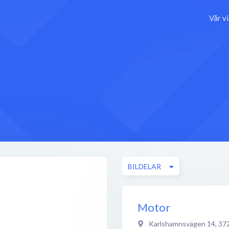
Vår v
BILDELAR
Motor
Karlshamnsvägen 14
,
37