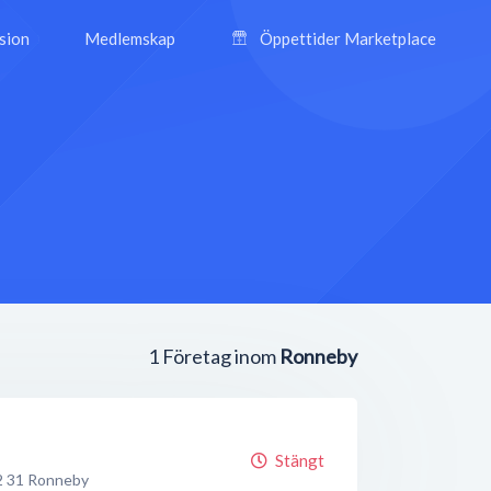
ision
Medlemskap
Öppettider Marketplace
1
Företag inom
Ronneby
Stängt
2 31
Ronneby