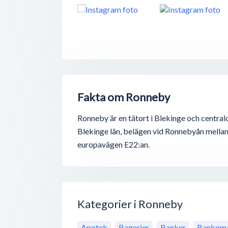
Fakta om Ronneby
Ronneby är en tätort i Blekinge och centra
Blekinge län, belägen vid Ronnebyån mella
europavägen E22:an.
Kategorier i Ronneby
Apotek
Bagerier
Banker
Bankoma