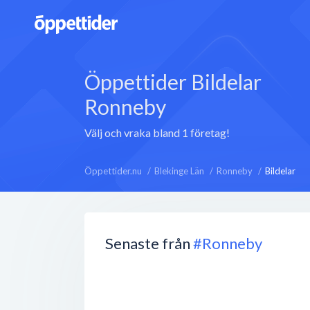
Öppettider Bildelar
Ronneby
Välj och vraka bland 1 företag!
Öppettider.nu
Blekinge Län
Ronneby
Bildelar
Senaste från
#Ronneby