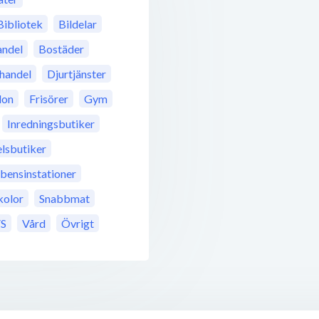
Bibliotek
Bildelar
ndel
Bostäder
jhandel
Djurtjänster
don
Frisörer
Gym
Inredningsbutiker
lsbutiker
ensinstationer
kolor
Snabbmat
S
Vård
Övrigt