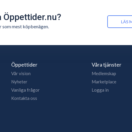
å Öppettider.nu?
LÄS 
n är som mest köpbenägen.
Öppettider
Våra tjänster
Vår vision
Medlemskap
Nyheter
Marketplace
Vanliga frågor
Logga in
Kontakta oss