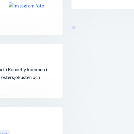
lort i Ronneby kommun i
n östersjökusten och
ter