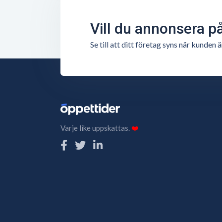
Vill du annonsera p
Se till att ditt företag syns när kunde
Varje like uppskattas.
❤️