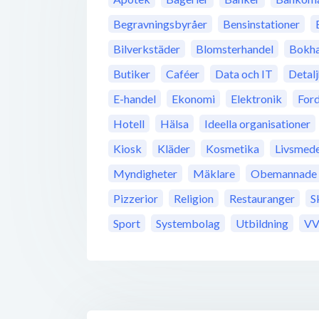
Begravningsbyråer
Bensinstationer
Bilverkstäder
Blomsterhandel
Bokha
Butiker
Caféer
Data och IT
Detal
E-handel
Ekonomi
Elektronik
For
Hotell
Hälsa
Ideella organisationer
Kiosk
Kläder
Kosmetika
Livsmede
Myndigheter
Mäklare
Obemannade b
Pizzerior
Religion
Restauranger
S
Sport
Systembolag
Utbildning
VV