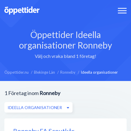
Öppettider Ideella
organisationer Ronneby
Välj och vraka bland 1 företag!
Öppettider.nu
Blekinge Län
Ronneby
Ideella organisationer
1
Företag inom
Ronneby
IDEELLA ORGANISATIONER
Ronneby FA Scoutkår