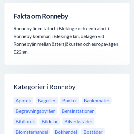
Fakta om Ronneby
Ronneby är en tätort i Blekinge och centralort i
Ronneby kommun i Blekinge län, belägen vid
Ronnebyån mellan östersjökusten och europavägen
E22:an.
Kategorier i Ronneby
Apotek
Bagerier
Banker
Bankomater
Begravningsbyråer
Bensinstationer
Bibliotek
Bildelar
Bilverkstäder
Blomsterhandel
Bokhandel
Bostäder