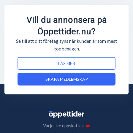
Vill du annonsera på
Öppettider.nu?
Se till att ditt företag syns när kunden är som mest
köpbenägen.
LÄS MER
SKAPA MEDLEMSKAP
Varje like uppskattas.
❤️