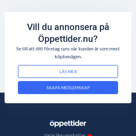
Vill du annonsera på
Öppettider.nu?
Se till att ditt företag syns när kunden är som mest
köpbenägen.
LÄS MER
SKAPA MEDLEMSKAP
Varje like uppskattas.
❤️