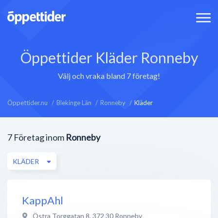
Öppettider Kläder Ronneby
Välj och vraka bland 7 företag!
Öppettider.nu
Blekinge Län
Ronneby
Kläder
7
Företag inom
Ronneby
KLÄDER
KappAhl
Östra Torggatan 8
,
372 30
Ronneby