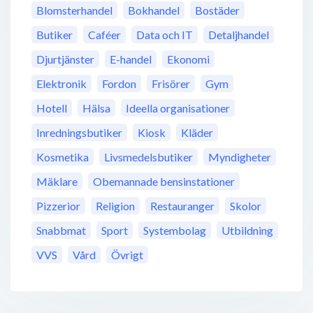
Blomsterhandel
Bokhandel
Bostäder
Butiker
Caféer
Data och IT
Detaljhandel
Djurtjänster
E-handel
Ekonomi
Elektronik
Fordon
Frisörer
Gym
Hotell
Hälsa
Ideella organisationer
Inredningsbutiker
Kiosk
Kläder
Kosmetika
Livsmedelsbutiker
Myndigheter
Mäklare
Obemannade bensinstationer
Pizzerior
Religion
Restauranger
Skolor
Snabbmat
Sport
Systembolag
Utbildning
VVS
Vård
Övrigt