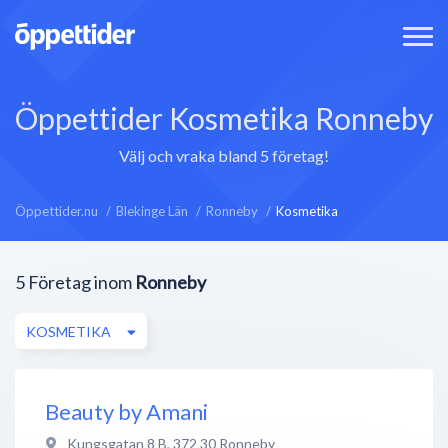
Öppettider Kosmetika Ronneby
Välj och vraka bland 5 företag!
Öppettider.nu
Blekinge Län
Ronneby
Kosmetika
5
Företag inom
Ronneby
KOSMETIKA
Beauty by Amani
Kungsgatan 8 B
,
372 30
Ronneby