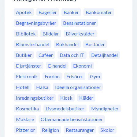
Apotek
Bagerier
Banker
Bankomater
Begravningsbyråer
Bensinstationer
Bibliotek
Bildelar
Bilverkstäder
Blomsterhandel
Bokhandel
Bostäder
Butiker
Caféer
Data och IT
Detaljhandel
Djurtjänster
E-handel
Ekonomi
Elektronik
Fordon
Frisörer
Gym
Hotell
Hälsa
Ideella organisationer
Inredningsbutiker
Kiosk
Kläder
Kosmetika
Livsmedelsbutiker
Myndigheter
Mäklare
Obemannade bensinstationer
Pizzerior
Religion
Restauranger
Skolor