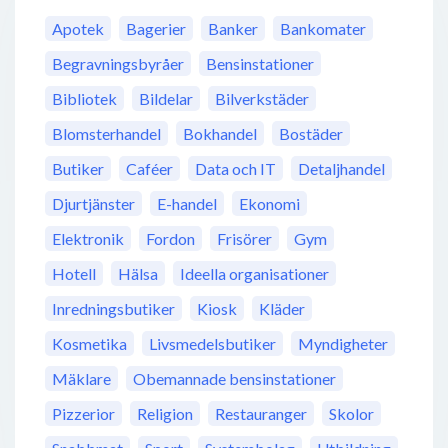
Apotek
Bagerier
Banker
Bankomater
Begravningsbyråer
Bensinstationer
Bibliotek
Bildelar
Bilverkstäder
Blomsterhandel
Bokhandel
Bostäder
Butiker
Caféer
Data och IT
Detaljhandel
Djurtjänster
E-handel
Ekonomi
Elektronik
Fordon
Frisörer
Gym
Hotell
Hälsa
Ideella organisationer
Inredningsbutiker
Kiosk
Kläder
Kosmetika
Livsmedelsbutiker
Myndigheter
Mäklare
Obemannade bensinstationer
Pizzerior
Religion
Restauranger
Skolor