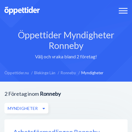
Öppettider Myndigheter
Ronneby
Välj och vraka bland 2 företag!
Öppettider.nu
Blekinge Län
Ronneby
Myndigheter
2
Företag inom
Ronneby
MYNDIGHETER
Arbetsförmedlingen Ronneby