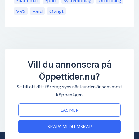
Snabbmat
Sport
Systembolag
Utbildning
VVS
Vård
Övrigt
Vill du annonsera på
Öppettider.nu?
Se till att ditt företag syns när kunden är som mest
köpbenägen.
LÄS MER
SKAPA MEDLEMSKAP