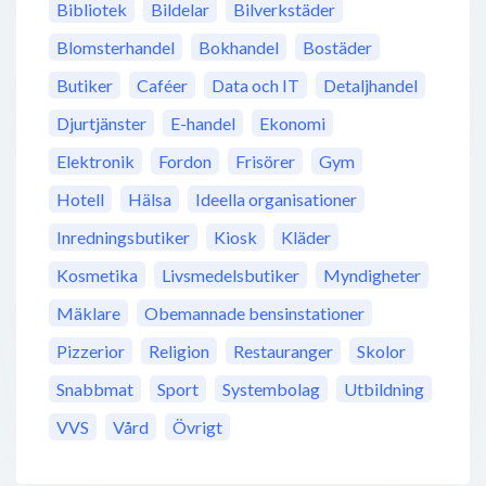
Bibliotek
Bildelar
Bilverkstäder
Blomsterhandel
Bokhandel
Bostäder
Butiker
Caféer
Data och IT
Detaljhandel
Djurtjänster
E-handel
Ekonomi
Elektronik
Fordon
Frisörer
Gym
Hotell
Hälsa
Ideella organisationer
Inredningsbutiker
Kiosk
Kläder
Kosmetika
Livsmedelsbutiker
Myndigheter
Mäklare
Obemannade bensinstationer
Pizzerior
Religion
Restauranger
Skolor
Snabbmat
Sport
Systembolag
Utbildning
VVS
Vård
Övrigt