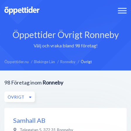
Öppettider Övrigt Ronneby
Välj och vraka bland 98 företag!
Öppettider.nu
Blekinge Län
Ronneby
Övrigt
98
Företag inom
Ronneby
ÖVRIGT
Samhall AB
Telegatan 5
,
372 31
Ronneby