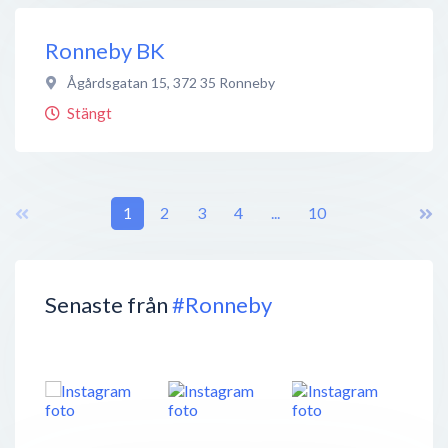
Ronneby BK
Ågårdsgatan 15
,
372 35
Ronneby
Stängt
1
2
3
4
...
10
Senaste från
#Ronneby