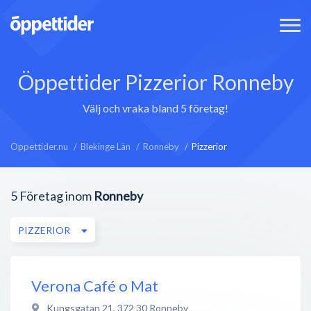
Öppettider Pizzerior Ronneby
Välj och vraka bland 5 företag!
Öppettider.nu
Blekinge Län
Ronneby
Pizzerior
5
Företag inom
Ronneby
PIZZERIOR
Verona Café o Mat
Kungsgatan 21
,
372 30
Ronneby