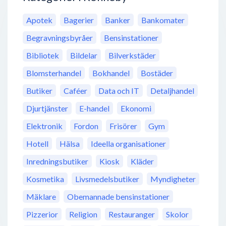
Apotek
Bagerier
Banker
Bankomater
Begravningsbyråer
Bensinstationer
Bibliotek
Bildelar
Bilverkstäder
Blomsterhandel
Bokhandel
Bostäder
Butiker
Caféer
Data och IT
Detaljhandel
Djurtjänster
E-handel
Ekonomi
Elektronik
Fordon
Frisörer
Gym
Hotell
Hälsa
Ideella organisationer
Inredningsbutiker
Kiosk
Kläder
Kosmetika
Livsmedelsbutiker
Myndigheter
Mäklare
Obemannade bensinstationer
Pizzerior
Religion
Restauranger
Skolor