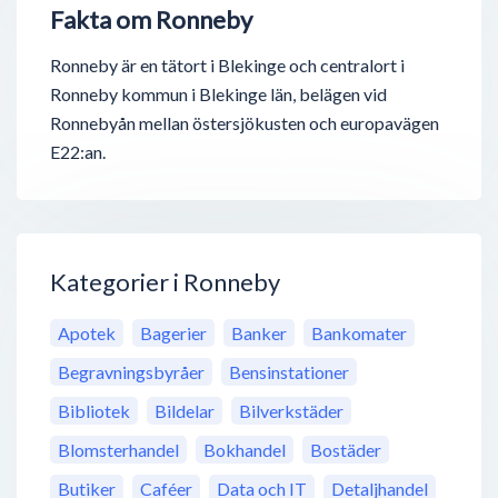
Fakta om Ronneby
Ronneby är en tätort i Blekinge och centralort i
Ronneby kommun i Blekinge län, belägen vid
Ronnebyån mellan östersjökusten och europavägen
E22:an.
Kategorier i Ronneby
Apotek
Bagerier
Banker
Bankomater
Begravningsbyråer
Bensinstationer
Bibliotek
Bildelar
Bilverkstäder
Blomsterhandel
Bokhandel
Bostäder
Butiker
Caféer
Data och IT
Detaljhandel