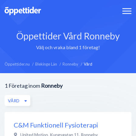
Öppettider Vård Ronneby
Välj och vraka bland 1 företag!
Öppettider.nu
Blekinge Län
Ronneby
Vård
1
Företag inom
Ronneby
VÅRD
C&M Funktionell Fysioterapi
United Motion, Kungsgatan 11
,
Ronneby