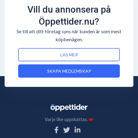
Vill du annonsera på
Öppettider.nu?
Se till att ditt företag syns när kunden är som mest
köpbenägen.
LÄS MER
SKAPA MEDLEMSKAP
Varje like uppskattas.
❤️