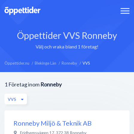
Öppettider VVS Ronneby
Välj och vraka bland 1 företag!
Öppettider.nu
Blekinge Län
Ronneby
VVS
1
Företag inom
Ronneby
VVS
Ronneby Miljö & Teknik AB
Fridhemsvägen 17
,
372 38
Ronneby