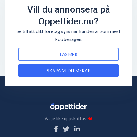
Vill du annonsera på
Öppettider.nu?
Se till att ditt företag syns när kunden är som mest
köpbenägen.
LÄS MER
SKAPA MEDLEMSKAP
Varje like uppskattas.
❤️