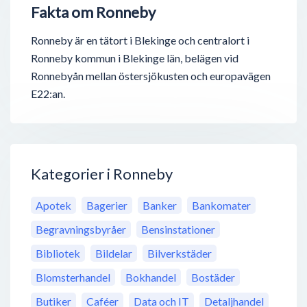
Fakta om Ronneby
Ronneby är en tätort i Blekinge och centralort i
Ronneby kommun i Blekinge län, belägen vid
Ronnebyån mellan östersjökusten och europavägen
E22:an.
Kategorier i Ronneby
Apotek
Bagerier
Banker
Bankomater
Begravningsbyråer
Bensinstationer
Bibliotek
Bildelar
Bilverkstäder
Blomsterhandel
Bokhandel
Bostäder
Butiker
Caféer
Data och IT
Detaljhandel