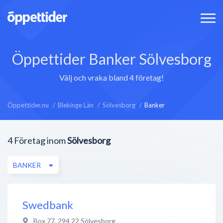
Öppettider Banker Sölvesborg
Välj och vraka bland 4 företag!
Öppettider.nu
Blekinge Län
Sölvesborg
Banker
4
Företag inom
Sölvesborg
BANKER
Swedbank
Box 77
,
294 22
Sölvesborg