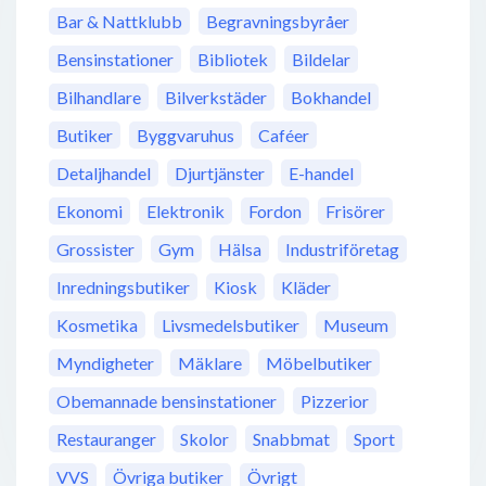
Bar & Nattklubb
Begravningsbyråer
Bensinstationer
Bibliotek
Bildelar
Bilhandlare
Bilverkstäder
Bokhandel
Butiker
Byggvaruhus
Caféer
Detaljhandel
Djurtjänster
E-handel
Ekonomi
Elektronik
Fordon
Frisörer
Grossister
Gym
Hälsa
Industriföretag
Inredningsbutiker
Kiosk
Kläder
Kosmetika
Livsmedelsbutiker
Museum
Myndigheter
Mäklare
Möbelbutiker
Obemannade bensinstationer
Pizzerior
Restauranger
Skolor
Snabbmat
Sport
VVS
Övriga butiker
Övrigt