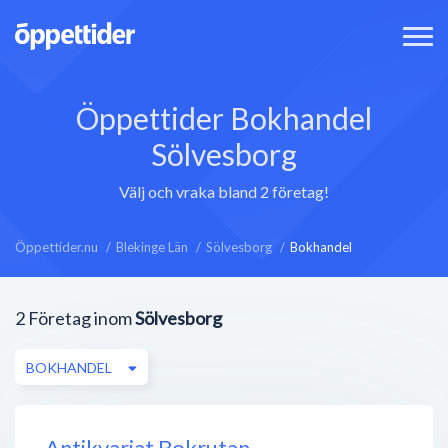
Öppettider Bokhandel
Sölvesborg
Välj och vraka bland 2 företag!
Öppettider.nu
Blekinge Län
Sölvesborg
Bokhandel
2
Företag inom
Sölvesborg
BOKHANDEL
Antikvariat Bokrutan