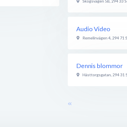
Skogsvägen 5B
,
294 33
S
Audio Video
Remelinvägen 4
,
294 71
Dennis blommor
Hästtorgsgatan
,
294 31