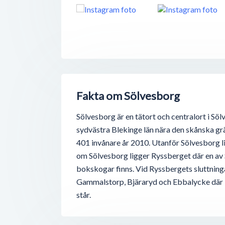
Fakta om Sölvesborg
Sölvesborg är en tätort och centralort i S
sydvästra Blekinge län nära den skånska gr
401 invånare år 2010. Utanför Sölvesborg li
om Sölvesborg ligger Ryssberget där en av
bokskogar finns. Vid Ryssbergets sluttning
Gammalstorp, Bjäraryd och Ebbalycke där 
står.