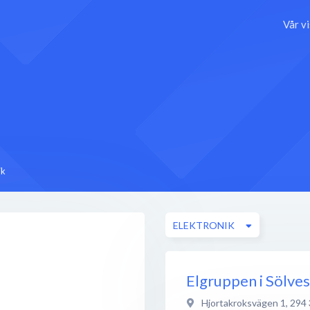
Vår v
ik
ELEKTRONIK
Elgruppen i Sölve
Hjortakroksvägen 1
,
294 