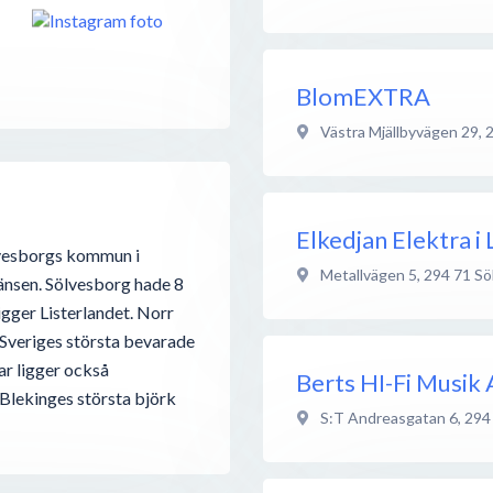
BlomEXTRA
Västra Mjällbyvägen 29
,
Elkedjan Elektra i 
ölvesborgs kommun i
Metallvägen 5
,
294 71
Sö
änsen. Sölvesborg hade 8
gger Listerlandet. Norr
 Sveriges största bevarade
ar ligger också
Berts HI-Fi Musik
Blekinges största björk
S:T Andreasgatan 6
,
294