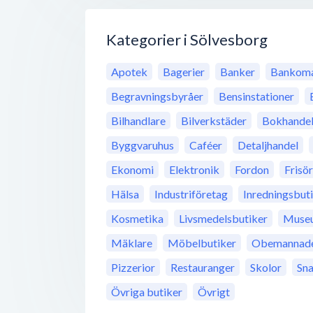
Kategorier i Sölvesborg
Apotek
Bagerier
Banker
Bankoma
Begravningsbyråer
Bensinstationer
Bilhandlare
Bilverkstäder
Bokhande
Byggvaruhus
Caféer
Detaljhandel
Ekonomi
Elektronik
Fordon
Frisö
Hälsa
Industriföretag
Inredningsbut
Kosmetika
Livsmedelsbutiker
Muse
Mäklare
Möbelbutiker
Obemannade 
Pizzerior
Restauranger
Skolor
Sn
Övriga butiker
Övrigt