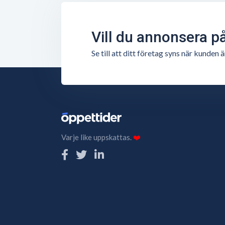
Vill du annonsera p
Se till att ditt företag syns när kunde
Varje like uppskattas.
❤️