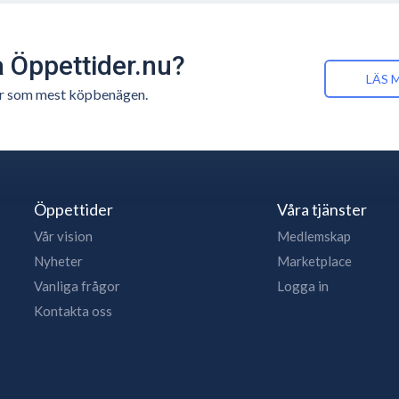
å Öppettider.nu?
LÄS 
n är som mest köpbenägen.
Öppettider
Våra tjänster
Vår vision
Medlemskap
Nyheter
Marketplace
Vanliga frågor
Logga in
Kontakta oss