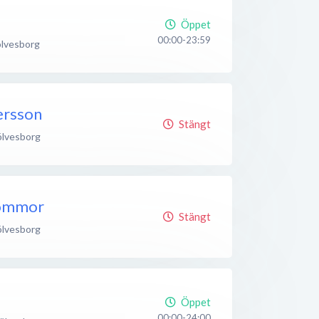
Öppet
00:00-23:59
lvesborg
ersson
Stängt
ölvesborg
lommor
Stängt
ölvesborg
Öppet
00:00-24:00