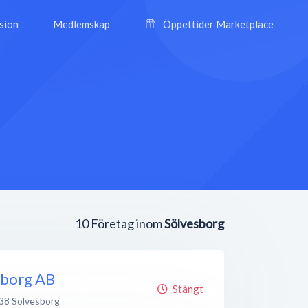
ision
Medlemskap
Öppettider Marketplace
10
Företag inom
Sölvesborg
sborg AB
Stängt
38
Sölvesborg