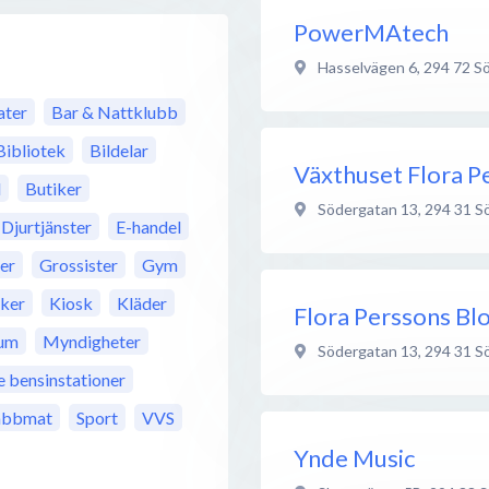
PowerMAtech
Hasselvägen 6
,
294 72
Sö
ter
Bar & Nattklubb
Bibliotek
Bildelar
Växthuset Flora P
l
Butiker
Södergatan 13
,
294 31
S
Djurtjänster
E-handel
rer
Grossister
Gym
iker
Kiosk
Kläder
Flora Perssons B
um
Myndigheter
Södergatan 13
,
294 31
S
bensinstationer
abbmat
Sport
VVS
Ynde Music