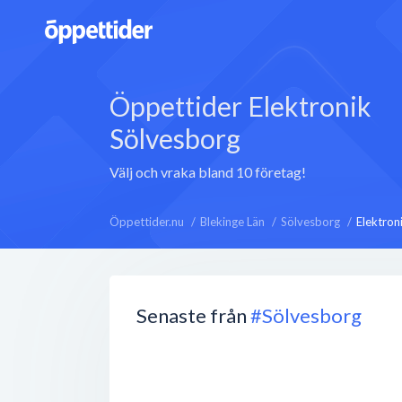
Öppettider Elektronik
Sölvesborg
Välj och vraka bland 10 företag!
Öppettider.nu
Blekinge Län
Sölvesborg
Elektron
Senaste från
#Sölvesborg