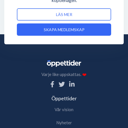
köpbenägen.
LÄS MER
SKAPA MEDLEMSKAP
Varje like uppskattas.
❤️
Öppettider
Vår vision
Nyheter