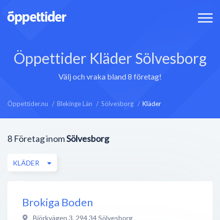
Öppettider Kläder Sölvesborg
Välj och vraka bland 8 företag!
Öppettider.nu
Blekinge Län
Sölvesborg
Kläder
8
Företag inom
Sölvesborg
KLÄDER
Brokiga Boden
Björkvägen 3
,
294 34
Sölvesborg