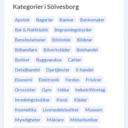
Kategorier i Sölvesborg
Apotek
Bagerier
Banker
Bankomater
Bar & Nattklubb
Begravningsbyråer
Bensinstationer
Bibliotek
Bildelar
Bilhandlare
Bilverkstäder
Bokhandel
Butiker
Byggvaruhus
Caféer
Detaljhandel
Djurtjänster
E-handel
Ekonomi
Elektronik
Fordon
Frisörer
Grossister
Gym
Hälsa
Industriföretag
Inredningsbutiker
Kiosk
Kläder
Kosmetika
Livsmedelsbutiker
Museum
Myndigheter
Mäklare
Möbelbutiker