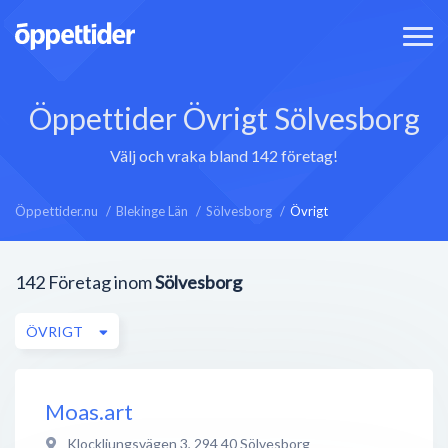
Öppettider Övrigt Sölvesborg
Välj och vraka bland 142 företag!
Öppettider.nu
Blekinge Län
Sölvesborg
Övrigt
142
Företag inom
Sölvesborg
ÖVRIGT
Moas.art
Klockljungsvägen 3
,
294 40
Sölvesborg