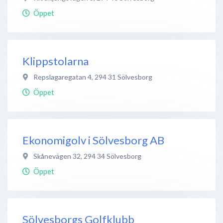
Öppet
Klippstolarna
Repslagaregatan 4
,
294 31
Sölvesborg
Öppet
Ekonomigolv i Sölvesborg AB
Skånevägen 32
,
294 34
Sölvesborg
Öppet
Sölvesborgs Golfklubb