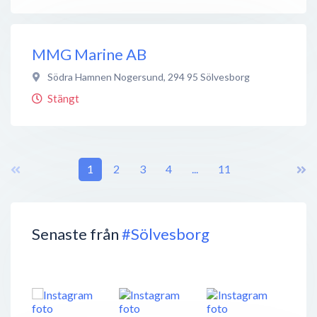
MMG Marine AB
Södra Hamnen Nogersund
,
294 95
Sölvesborg
Stängt
1
2
3
4
...
11
Senaste från
#Sölvesborg