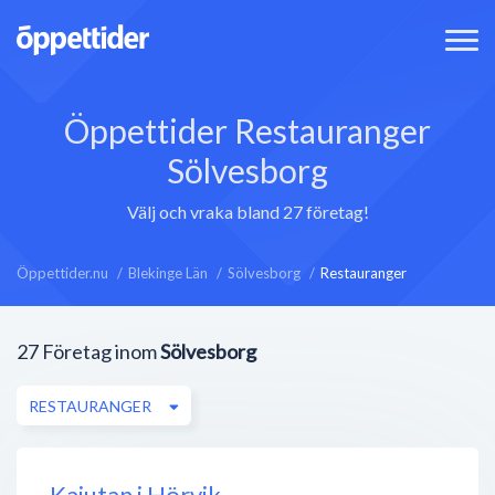
Öppettider Restauranger
Sölvesborg
Välj och vraka bland 27 företag!
Öppettider.nu
Blekinge Län
Sölvesborg
Restauranger
27
Företag inom
Sölvesborg
RESTAURANGER
Kajutan i Hörvik