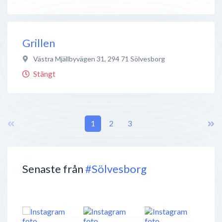
Grillen
Västra Mjällbyvägen 31
,
294 71
Sölvesborg
Stängt
1
2
3
Senaste från
#Sölvesborg