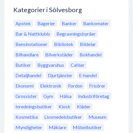
Kategorier i Sölvesborg
Apotek
Bagerier
Banker
Bankomater
Bar & Nattklubb
Begravningsbyråer
Bensinstationer
Bibliotek
Bildelar
Bilhandlare
Bilverkstäder
Bokhandel
Butiker
Byggvaruhus
Caféer
Detaljhandel
Djurtjänster
E-handel
Ekonomi
Elektronik
Fordon
Frisörer
Grossister
Gym
Hälsa
Industriföretag
Inredningsbutiker
Kiosk
Kläder
Kosmetika
Livsmedelsbutiker
Museum
Myndigheter
Mäklare
Möbelbutiker