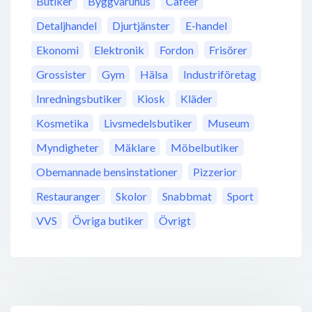
Butiker
Byggvaruhus
Caféer
Detaljhandel
Djurtjänster
E-handel
Ekonomi
Elektronik
Fordon
Frisörer
Grossister
Gym
Hälsa
Industriföretag
Inredningsbutiker
Kiosk
Kläder
Kosmetika
Livsmedelsbutiker
Museum
Myndigheter
Mäklare
Möbelbutiker
Obemannade bensinstationer
Pizzerior
Restauranger
Skolor
Snabbmat
Sport
VVS
Övriga butiker
Övrigt