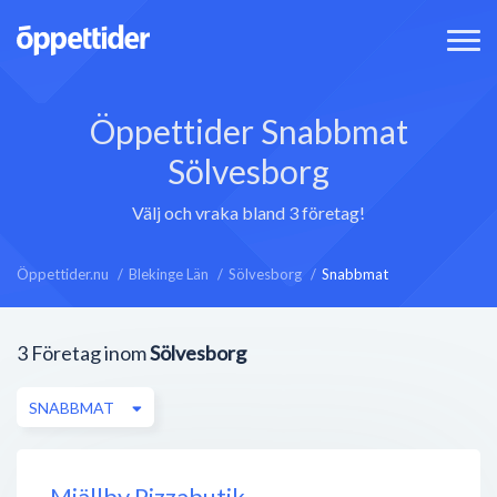
Öppettider Snabbmat
Sölvesborg
Välj och vraka bland 3 företag!
Öppettider.nu
Blekinge Län
Sölvesborg
Snabbmat
3
Företag inom
Sölvesborg
SNABBMAT
Mjällby Pizzabutik