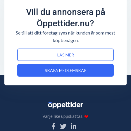
Vill du annonsera på
Öppettider.nu?
Se till att ditt företag syns när kunden är som mest
köpbenägen.
LÄS MER
SKAPA MEDLEMSKAP
Varje like uppskattas.
❤️