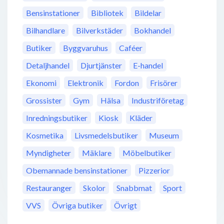
Bensinstationer
Bibliotek
Bildelar
Bilhandlare
Bilverkstäder
Bokhandel
Butiker
Byggvaruhus
Caféer
Detaljhandel
Djurtjänster
E-handel
Ekonomi
Elektronik
Fordon
Frisörer
Grossister
Gym
Hälsa
Industriföretag
Inredningsbutiker
Kiosk
Kläder
Kosmetika
Livsmedelsbutiker
Museum
Myndigheter
Mäklare
Möbelbutiker
Obemannade bensinstationer
Pizzerior
Restauranger
Skolor
Snabbmat
Sport
VVS
Övriga butiker
Övrigt