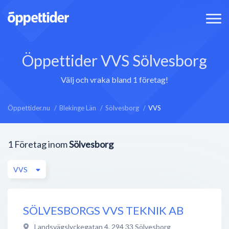
Öppettider VVS Sölvesborg
Välj och vraka bland 1 företag!
Öppettider.nu
Blekinge Län
Sölvesborg
VVS
1
Företag inom
Sölvesborg
VVS
SÖLVESBORGS VVS TEKNIK AB
Landsvägslyckegatan 4
,
294 33
Sölvesborg