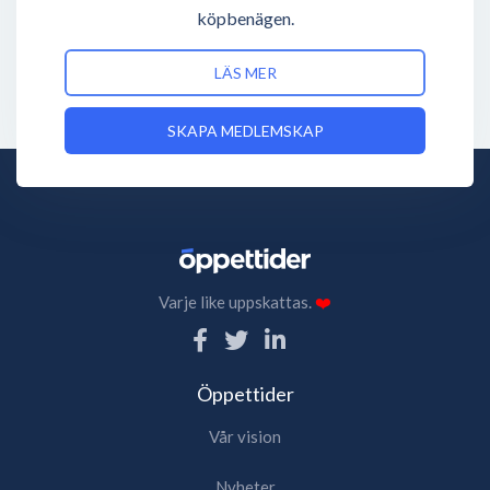
köpbenägen.
LÄS MER
SKAPA MEDLEMSKAP
Varje like uppskattas.
❤️
Öppettider
Vår vision
Nyheter