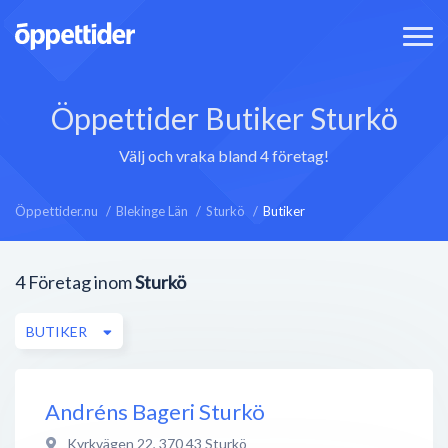
Öppettider Butiker Sturkö
Välj och vraka bland 4 företag!
Öppettider.nu
Blekinge Län
Sturkö
Butiker
4
Företag inom
Sturkö
BUTIKER
Andréns Bageri Sturkö
Kyrkvägen 22
,
370 43
Sturkö