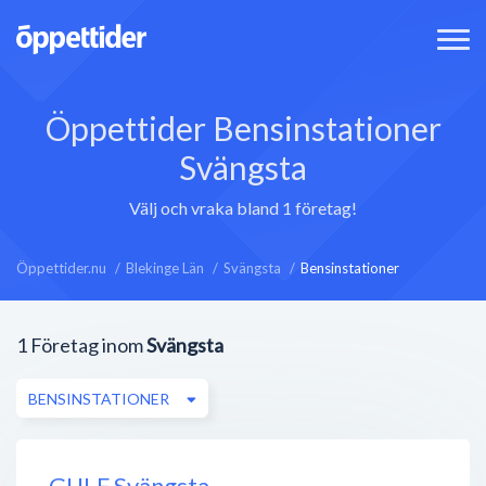
Öppettider Bensinstationer
Svängsta
Välj och vraka bland 1 företag!
Öppettider.nu
Blekinge Län
Svängsta
Bensinstationer
1
Företag inom
Svängsta
BENSINSTATIONER
GULF Svängsta