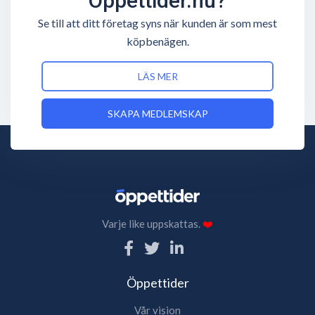
Öppettider.nu?
Se till att ditt företag syns när kunden är som mest
köpbenägen.
LÄS MER
SKAPA MEDLEMSKAP
Varje like uppskattas.
❤️
Öppettider
Vår vision