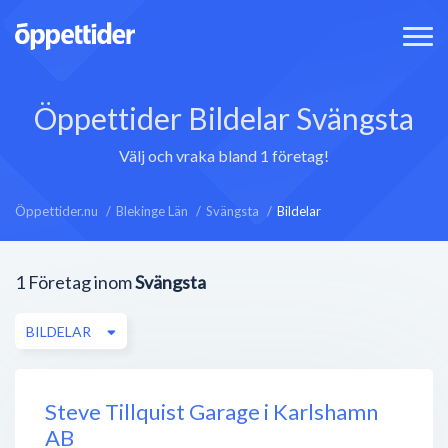
Öppettider Bildelar Svängsta
Välj och vraka bland 1 företag!
Öppettider.nu
Blekinge Län
Svängsta
Bildelar
1
Företag inom
Svängsta
BILDELAR
Steve Tillquist Garage i Karlshamn
AB