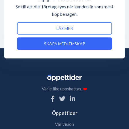
Se till att ditt företag syns när kunden är som mest
köpbenägen.
LÄS MER
SKAPA MEDLEMSKAP
Varje like uppskattas.
❤️
Öppettider
Vår vision