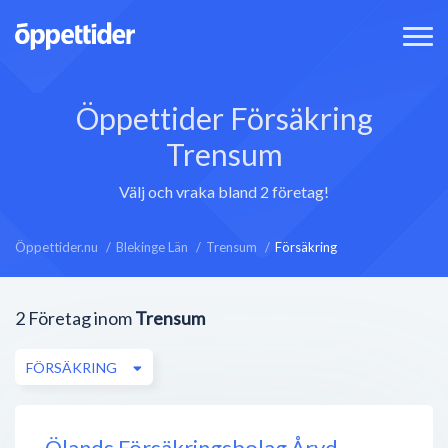
Öppettider Försäkring
Trensum
Välj och vraka bland 2 företag!
Öppettider.nu
Blekinge Län
Trensum
Försäkring
2
Företag inom
Trensum
FÖRSÄKRING
Ölands Försäkringsbolag Åryd