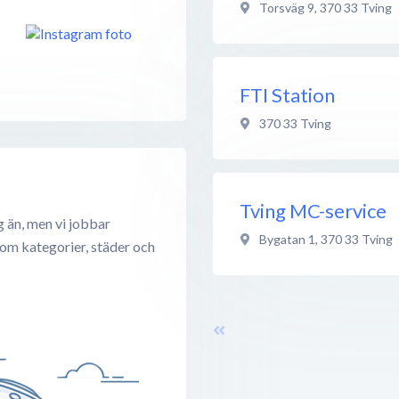
Torsväg 9
,
370 33
Tving
FTI Station
370 33
Tving
Tving MC-service
g än, men vi jobbar
Bygatan 1
,
370 33
Tving
 om kategorier, städer och