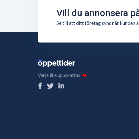
Vill du annonsera p
Se till att ditt företag syns när kunde
Varje like uppskattas.
❤️