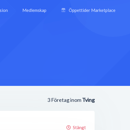
ision
Medlemskap
Öppettider Marketplace
3
Företag inom
Tving
Stängt