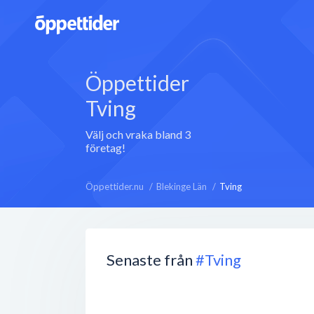
Öppettider
Tving
Välj och vraka bland 3
företag!
Öppettider.nu
Blekinge Län
Tving
Senaste från
#Tving