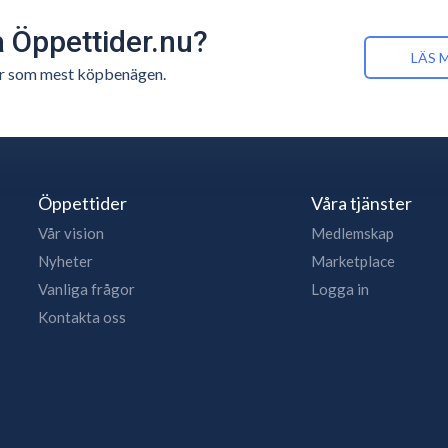
å Öppettider.nu?
LÄS 
n är som mest köpbenägen.
Öppettider
Våra tjänster
Vår vision
Medlemskap
Nyheter
Marketplace
Vanliga frågor
Logga in
Kontakta oss