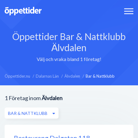
Öppettider Bar & Nattklubb
Älvdalen
Välj och vraka bland 1 företag!
Öppettider.nu
Dalarnas Län
Älvdalen
Bar & Nattklubb
1
Företag inom
Älvdalen
BAR & NATTKLUBB
Restaurang Dalgatan 118