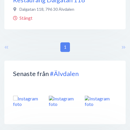
Dalgatan 118
,
796 30
Älvdalen
Stängt
1
Senaste från
#Älvdalen