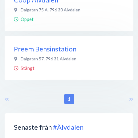
Dalgatan 75 A
,
796 30
Älvdalen
Öppet
Preem Bensinstation
Dalgatan 57
,
796 31
Älvdalen
Stängt
1
Senaste från
#Älvdalen