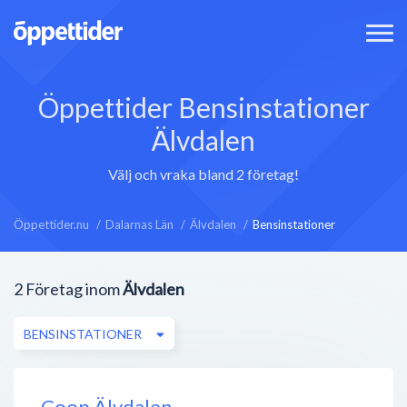
Öppettider Bensinstationer
Älvdalen
Välj och vraka bland 2 företag!
Öppettider.nu
Dalarnas Län
Älvdalen
Bensinstationer
2
Företag inom
Älvdalen
BENSINSTATIONER
Coop Älvdalen