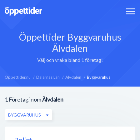
Öppettider Byggvaruhus
Älvdalen
Välj och vraka bland 1 företag!
Öppettider.nu
Dalarnas Län
Älvdalen
Byggvaruhus
1
Företag inom
Älvdalen
BYGGVARUHUS
Bolist