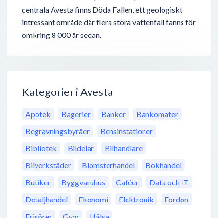
centrala Avesta finns Döda Fallen, ett geologiskt
intressant område där flera stora vattenfall fanns för
omkring 8 000 år sedan.
Kategorier i Avesta
Apotek
Bagerier
Banker
Bankomater
Begravningsbyråer
Bensinstationer
Bibliotek
Bildelar
Bilhandlare
Bilverkstäder
Blomsterhandel
Bokhandel
Butiker
Byggvaruhus
Caféer
Data och IT
Detaljhandel
Ekonomi
Elektronik
Fordon
Frisörer
Gym
Hälsa