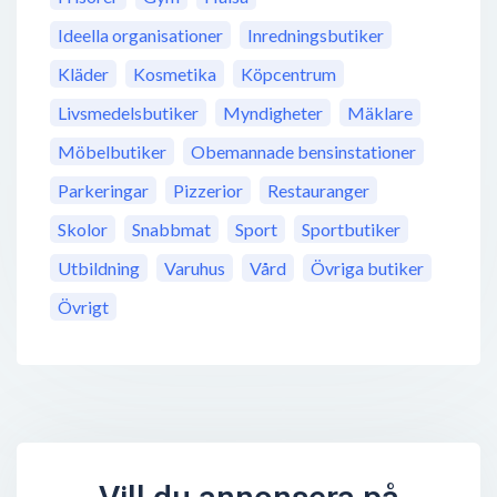
Ideella organisationer
Inredningsbutiker
Kläder
Kosmetika
Köpcentrum
Livsmedelsbutiker
Myndigheter
Mäklare
Möbelbutiker
Obemannade bensinstationer
Parkeringar
Pizzerior
Restauranger
Skolor
Snabbmat
Sport
Sportbutiker
Utbildning
Varuhus
Vård
Övriga butiker
Övrigt