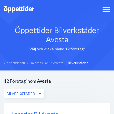
Öppettider Bilverkstäder
Avesta
Välj och vraka bland 12 företag!
Öppettider.nu
Dalarnas Län
Avesta
Bilverkstäder
12
Företag inom
Avesta
BILVERKSTÄDER
Landrins Bil Avesta