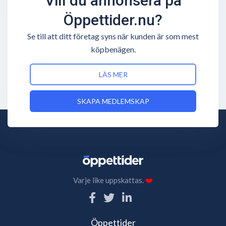
Vill du annonsera på
Öppettider.nu?
Se till att ditt företag syns när kunden är som mest
köpbenägen.
LÄS MER
SKAPA MEDLEMSKAP
Varje like uppskattas.
❤️
Öppettider