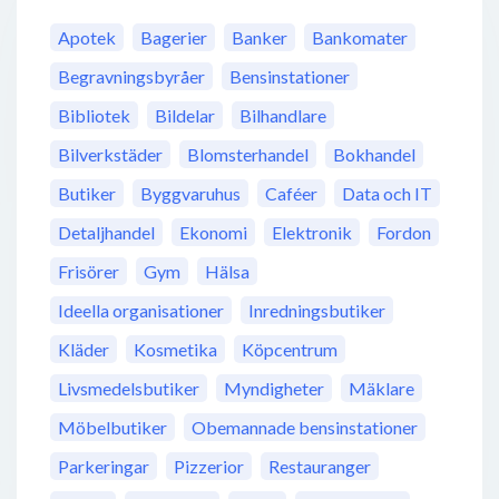
Apotek
Bagerier
Banker
Bankomater
Begravningsbyråer
Bensinstationer
Bibliotek
Bildelar
Bilhandlare
Bilverkstäder
Blomsterhandel
Bokhandel
Butiker
Byggvaruhus
Caféer
Data och IT
Detaljhandel
Ekonomi
Elektronik
Fordon
Frisörer
Gym
Hälsa
Ideella organisationer
Inredningsbutiker
Kläder
Kosmetika
Köpcentrum
Livsmedelsbutiker
Myndigheter
Mäklare
Möbelbutiker
Obemannade bensinstationer
Parkeringar
Pizzerior
Restauranger