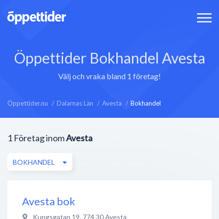
Öppettider Bokhandel Avesta
Välj och vraka bland 1 företag!
Öppettider.nu
Dalarnas Län
Avesta
Bokhandel
1
Företag inom
Avesta
BOKHANDEL
Avesta bok
Kungsgatan 19
,
774 30
Avesta