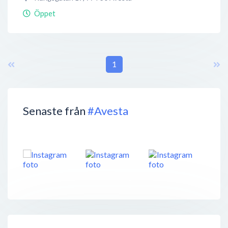
Öppet
1
Senaste från
#Avesta