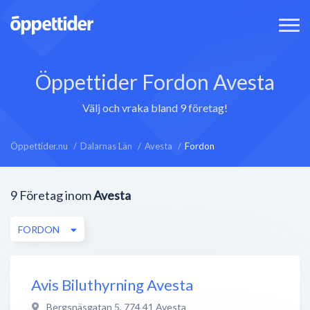
Öppettider Fordon Avesta
Välj och vraka bland 9 företag!
Öppettider.nu
Dalarnas Län
Avesta
Fordon
9
Företag inom
Avesta
FORDON
Avis Biluthyrning Avesta
Bergsnäsgatan 5
,
774 41
Avesta