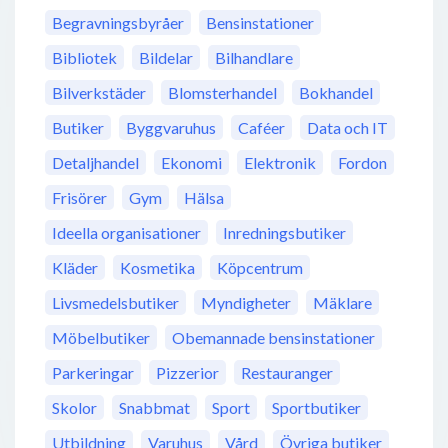
Begravningsbyråer
Bensinstationer
Bibliotek
Bildelar
Bilhandlare
Bilverkstäder
Blomsterhandel
Bokhandel
Butiker
Byggvaruhus
Caféer
Data och IT
Detaljhandel
Ekonomi
Elektronik
Fordon
Frisörer
Gym
Hälsa
Ideella organisationer
Inredningsbutiker
Kläder
Kosmetika
Köpcentrum
Livsmedelsbutiker
Myndigheter
Mäklare
Möbelbutiker
Obemannade bensinstationer
Parkeringar
Pizzerior
Restauranger
Skolor
Snabbmat
Sport
Sportbutiker
Utbildning
Varuhus
Vård
Övriga butiker